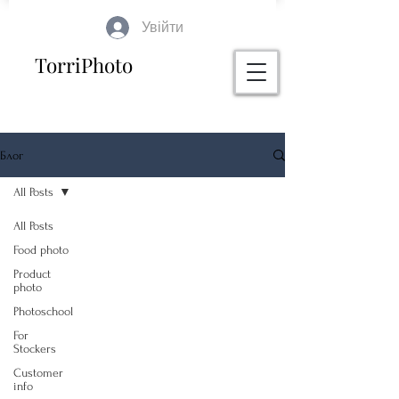
Увійти
TorriPhoto
Блог
All Posts
All Posts
Food photo
Product
photo
Photoschool
For
Stockers
Customer
info