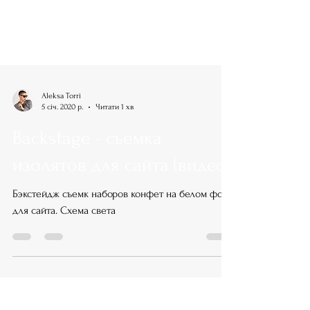
Aleksa Torri
5 січ. 2020 р.
Читати 1 хв
Backstage - съемка
изолятов для сайта (видео)
Бэкстейдж съемк наборов конфет на белом фоне
для сайта. Схема света