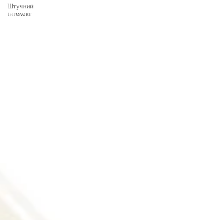
Штучний
інтелект