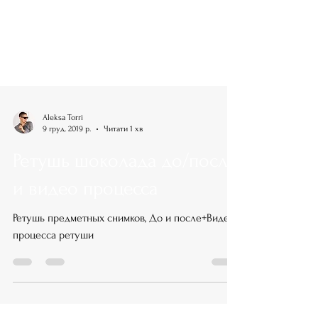
Aleksa Torri
9 груд. 2019 р.
Читати 1 хв
Ретушь шоколада до/после
и видео процесса
Ретушь предметных снимков, До и после+Видео
процесса ретуши