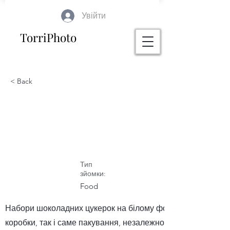
Увійти
TorriPhoto
< Back
Фотозйомка наборів
шоколадних цукерок
Тип
зйомки:
Food
Набори шоколадних цукерок на білому фоні. Продукт гарн
коробки, так і саме пакування, незалежно від кольору і яск