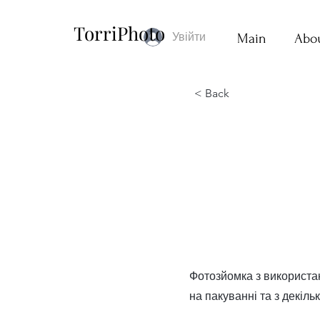
TorriPhoto
Увійти
Main
Abo
< Back
Зйомка 3
Фотозйомка з використанн
на пакуванні та з декіль