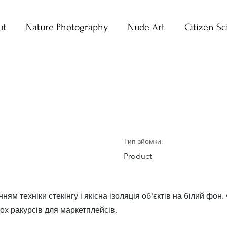
ut
Nature Photography
Nude Art
Citizen Sc
Д моделей
Тип зйомки:
Product
ям техніки стекінгу і якісна ізоляція об'єктів на білий фон.
кох ракурсів для маркетплейсів.